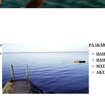
ge
PÅ SKÄ
h
HAM
HAM
MAT
AKT