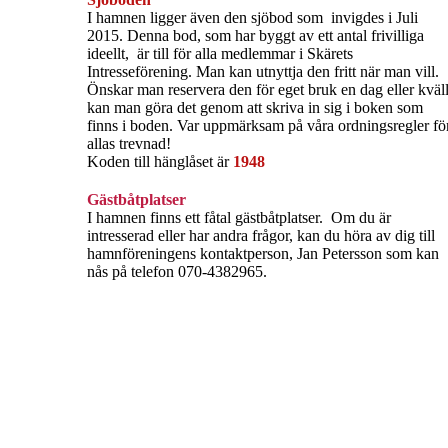
I hamnen ligger även den sjöbod som invigdes i Juli
2015. Denna bod, som har byggt av ett antal frivilliga
ideellt, är till för alla medlemmar i Skärets
Intresseförening. Man kan utnyttja den fritt när man vill.
Önskar man reservera den för eget bruk en dag eller kväl
kan man göra det genom att skriva in sig i boken som
finns i boden. Var uppmärksam på våra ordningsregler fö
allas trevnad!
Koden till hänglåset är
1948
Gästbåtplatser
I hamnen finns ett fåtal gästbåtplatser. Om du är
intresserad eller har andra frågor, kan du höra av dig till
hamnföreningens kontaktperson, Jan Petersson som kan
nås på telefon 070-4382965.